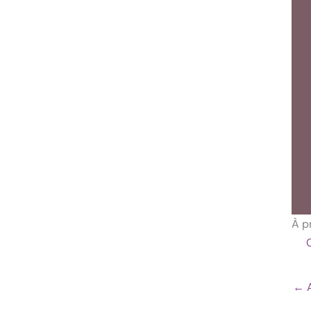
À p
←
A