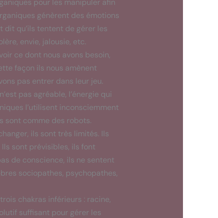
rganiques pour les manipuler afin
s organiques génèrent des émotions
dit qu’ils tentent de gérer les
ère, envie, jalousie, etc.
voir ce dont nous avons besoin,
cette façon ils nous amènent
vons pas entrer dans leur jeu.
’est pas agréable, l’énergie qui
niques l’utilisent inconsciemment
ils sont comme des robots.
anger, ils sont très limités. Ils
Ils sont prévisibles, ils font
pas de conscience, ils ne sentent
lèbres sociopathes, psychopathes,
ois chakras inférieurs : racine,
olutif suffisant pour gérer les