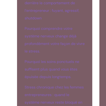
derrière le comportement de
l’entrepreneur : fuyant, agressif,
shutdown
Pourquoi comprendre votre
système nerveux change déjà
profondément votre façon de vivre
le stress.
Pourquoi les soins ponctuels ne
suffisent plus quand vous êtes
épuisée depuis longtemps.
Stress chronique chez les femmes
entrepreneures : quand le
système nerveux reste bloqué en