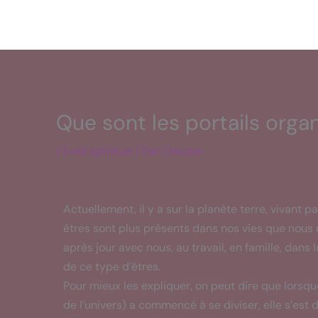
ique
Accompagnement individuel
Soin énergétique
Que sont les portails orga
/
Eveil spirituel
/ Par
Claudie
Actuellement, il y a sur la planète terre, vivant 
êtres sont plus présents dans nos vies que nous n
après jour avec nous, au travail, en famille, dans 
de ce type d’êtres.
Pour mieux les expliquer, on peut dire que lorsq
de l’univers) a commencé à se diviser, elle s’est d