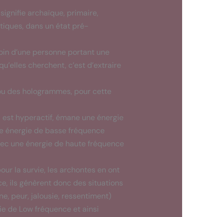
signifie archaïque, primaire,
tiques, dans un état pré-
soin d’une personne portant une
u’elles cherchent, c’est d’extraire
 ou des hologrammes, pour cette
il est hyperactif, émane une énergie
une énergie de basse fréquence
 avec une énergie de haute fréquence
our la survie, les archontes en ont
e, ils génèrent donc des situations
e, peur, jalousie, ressentiment)
ie de Low fréquence et ainsi