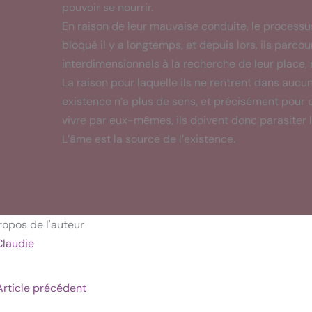
pouvoir se nourrir.
En raison de leur mauvaise conduite, le processus
bloqué il y a longtemps, et depuis lors, ils parco
interdimensionnels à la recherche de leur place, m
La raison pour laquelle ils ne rentrent dans aucun
existence n’a plus de sens, et précisément pour c
vivre par eux-mêmes, ils doivent donc parasiter 
L’âme est la source de l’existence.
ropos de l'auteur
Claudie
rticle précédent