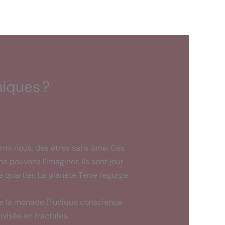
Formations
Blog
A propos
niques ?
parmi nous, des êtres sans âme. Ces
e pouvons l’imaginer. Ils sont jour
le quartier. La planète Terre regorge
ue la monade (l’unique conscience
ivisée en fractales.