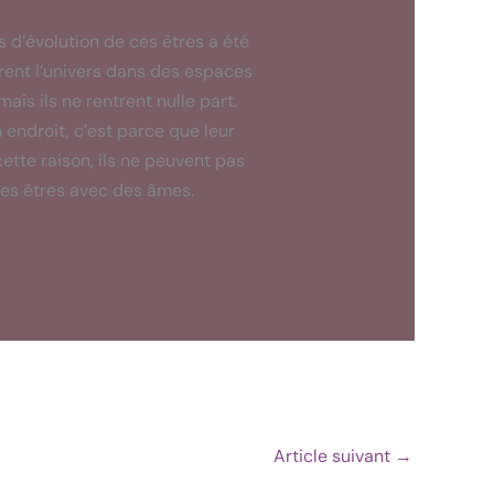
 d’évolution de ces êtres a été
urent l’univers dans des espaces
ais ils ne rentrent nulle part.
 endroit, c’est parce que leur
ette raison, ils ne peuvent pas
les êtres avec des âmes.
Article suivant
→