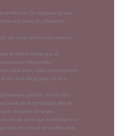
 de la Marche. On suppose qu’une
orps sur terre, en utilisant le
s, de sorte qu’elle peut ensuite
st pas la même chose que de
conscience très limitée.
êtres sans âme, mais contrairement
 à une âme de groupe, ils sont
s dimensions subtiles, où cet être
us cause de la sympathie, afin de
e et d’aspirer l’énergie.
 racine de sorte que le porteur d’un
porteur est à bout de souffle, sans