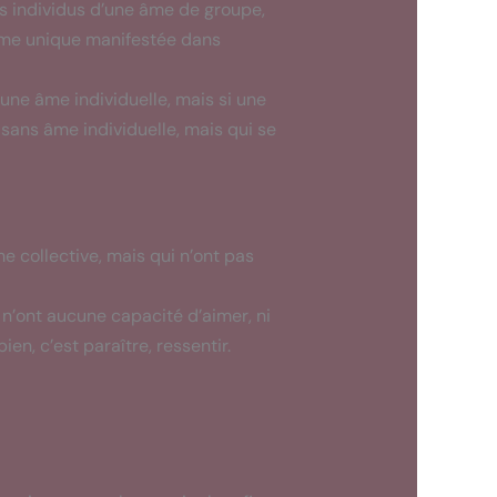
es individus d’une âme de groupe,
âme unique manifestée dans
une âme individuelle, mais si une
 sans âme individuelle, mais qui se
 collective, mais qui n’ont pas
n’ont aucune capacité d’aimer, ni
ien, c’est paraître, ressentir.