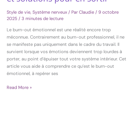
émotionnel
:
Style de vie
,
Système nerveux
/ Par
Claudie
/
9 octobre
signes
2025
/
3 minutes de lecture
et
Le burn-out émotionnel est une réalité encore trop
solutions
méconnue. Contrairement au burn-out professionnel, il ne
pour
se manifeste pas uniquement dans le cadre du travail. Il
en
survient lorsque vos émotions deviennent trop lourdes à
sortir
porter, au point d’épuiser tout votre système intérieur. Cet
article vous aide à comprendre ce qu’est le burn-out
émotionnel, à repérer ses
Read More »