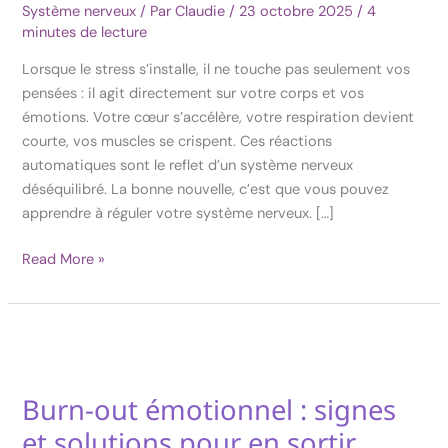
Système nerveux
/ Par
Claudie
/
23 octobre 2025
/
4
nerveux
minutes de lecture
est
la
Lorsque le stress s’installe, il ne touche pas seulement vos
clé
pensées : il agit directement sur votre corps et vos
pour
émotions. Votre cœur s’accélère, votre respiration devient
retrouver
courte, vos muscles se crispent. Ces réactions
la
automatiques sont le reflet d’un système nerveux
sérénité
déséquilibré. La bonne nouvelle, c’est que vous pouvez
intérieure
apprendre à réguler votre système nerveux. […]
Read More »
Burn-out émotionnel : signes
Burn-
out
et solutions pour en sortir