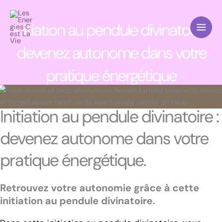
Aller
au
Initiation au pendule divinatoire :
contenu
devenez autonome dans votre
pratique énergétique
Initiation au pendule divinatoire :
devenez autonome dans votre
pratique énergétique.
Retrouvez votre autonomie grâce à cette
initiation au pendule divinatoire.