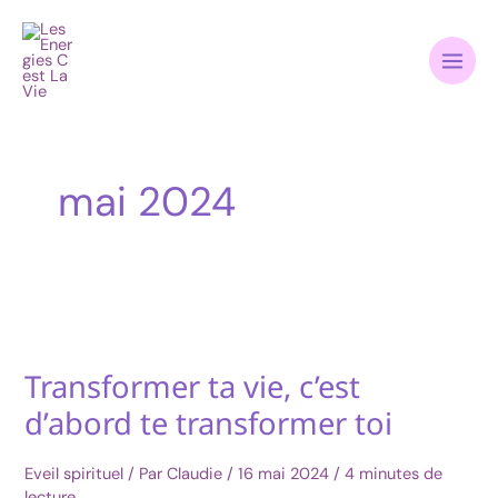
Aller
au
contenu
mai 2024
Transformer ta vie, c’est
Transformer
ta
d’abord te transformer toi
vie,
c’est
Eveil spirituel
/ Par
Claudie
/
16 mai 2024
/
4 minutes de
d’abord
lecture