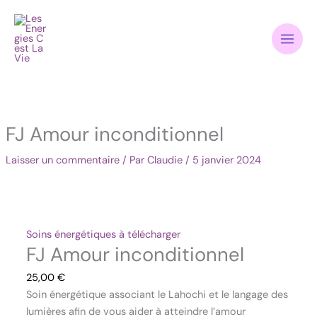
Aller
quantité
Amour
au
de
inconditionnel
contenu
FJ
Amour
inconditionnel
FJ Amour inconditionnel
Laisser un commentaire
/ Par
Claudie
/
5 janvier 2024
Soins énergétiques à télécharger
FJ Amour inconditionnel
25,00
€
Soin énergétique associant le Lahochi et le langage des
lumières afin de vous aider à atteindre l’amour