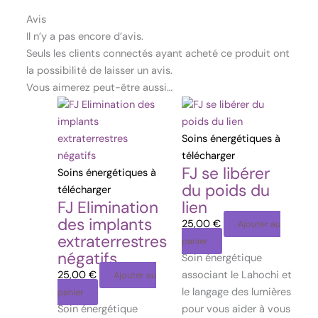
Avis
Il n’y a pas encore d’avis.
Seuls les clients connectés ayant acheté ce produit ont
la possibilité de laisser un avis.
Vous aimerez peut-être aussi…
Soins énergétiques à
télécharger
FJ se libérer
Soins énergétiques à
du poids du
télécharger
FJ Elimination
lien
des implants
25,00
€
Ajouter au
extraterrestres
panier
négatifs
Soin énergétique
25,00
€
associant le Lahochi et
Ajouter au
le langage des lumières
panier
Soin énergétique
pour vous aider à vous