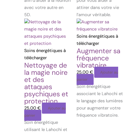
afin d’aider à la réunion
pour vous aider à
avec votre autre en
attirer dans votre vie
5D.
l’amour véritable.
Soins énergétiques à
télécharger
Augmenter sa
Soins énergétiques à
fréquence
télécharger
Nettoyage de
vibratoire
la magie noire
25,00
€
Ajouter au
et des
panier
attaques
Soin énergétique
psychiques et
associant le Lahochi et
protection
le langage des lumières
25,00
€
pour augmenter votre
Ajouter au
fréquence vibratoire.
panier
Soin énergétique
utilisant le Lahochi et